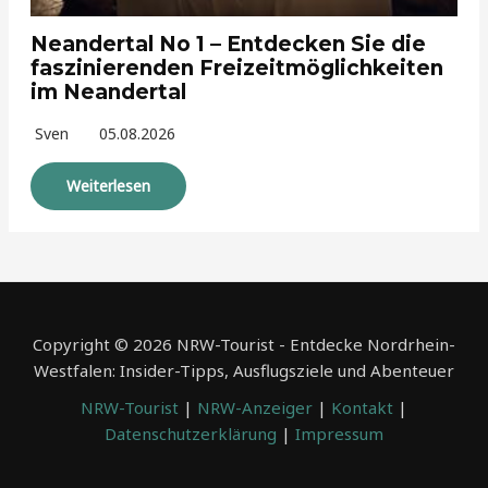
Neandertal No 1 – Entdecken Sie die
faszinierenden Freizeitmöglichkeiten
im Neandertal
Sven
05.08.2026
Weiterlesen
Copyright © 2026 NRW-Tourist - Entdecke Nordrhein-
Westfalen: Insider-Tipps, Ausflugsziele und Abenteuer
NRW-Tourist
|
NRW-Anzeiger
|
Kontakt
|
Datenschutzerklärung
|
Impressum