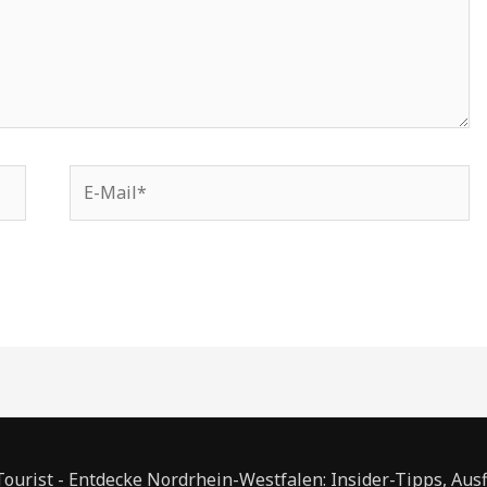
E-
Mail*
urist - Entdecke Nordrhein-Westfalen: Insider-Tipps, Aus