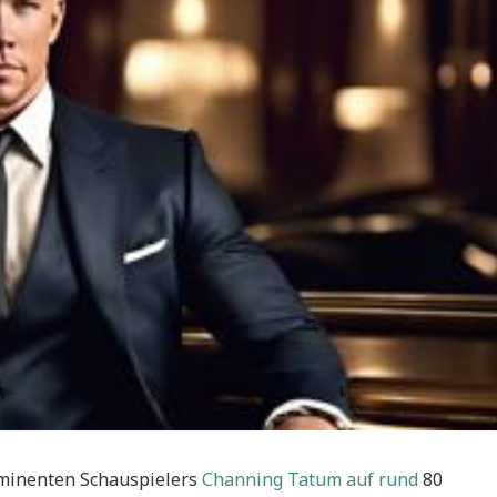
ominenten Schauspielers
Channing Tatum auf rund
80