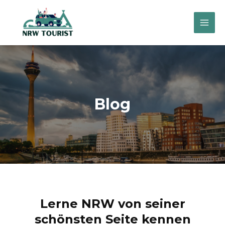
Zum
Inhalt
Mai
springen
Men
Blog
Lerne NRW von seiner
schönsten Seite kennen