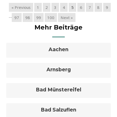
« Previous
1
2
3
4
5
6
7
8
9
…
97
98
99
100
Next »
Mehr Beiträge
Aachen
Arnsberg
Bad Münstereifel
Bad Salzuflen