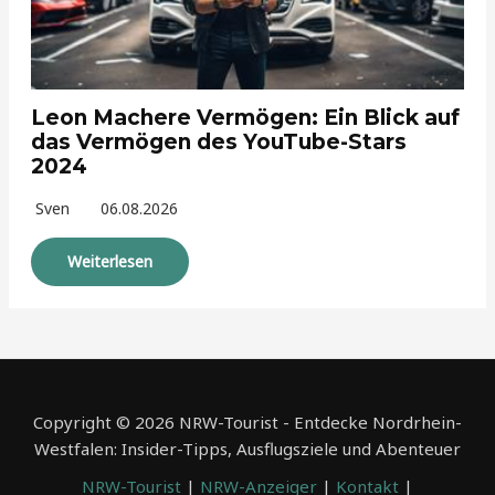
Leon Machere Vermögen: Ein Blick auf
das Vermögen des YouTube-Stars
2024
Sven
06.08.2026
Weiterlesen
Copyright © 2026 NRW-Tourist - Entdecke Nordrhein-
Westfalen: Insider-Tipps, Ausflugsziele und Abenteuer
NRW-Tourist
|
NRW-Anzeiger
|
Kontakt
|