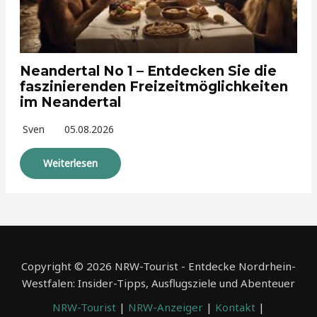
Neandertal No 1 – Entdecken Sie die
faszinierenden Freizeitmöglichkeiten
im Neandertal
Sven
05.08.2026
Weiterlesen
Copyright © 2026 NRW-Tourist - Entdecke Nordrhein-
Westfalen: Insider-Tipps, Ausflugsziele und Abenteuer
NRW-Tourist
|
NRW-Anzeiger
|
Kontakt
|