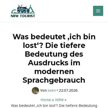
Zum
Inhalt
Mai
springen
Men
Was bedeutet ‚ich bin
lost‘? Die tiefere
Bedeutung des
Ausdrucks im
modernen
Sprachgebrauch
Von
sven
•
22.07.2026
Home
NRW
Was bedeutet ‚ich bin lost‘? Die tiefere Bedeutung