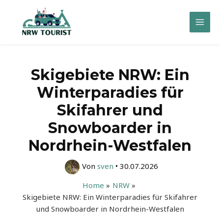
Zum
Inhalt
Mai
springen
Men
Skigebiete NRW: Ein
Winterparadies für
Skifahrer und
Snowboarder in
Nordrhein-Westfalen
Von
sven
•
30.07.2026
Home
NRW
Skigebiete NRW: Ein Winterparadies für Skifahrer
und Snowboarder in Nordrhein-Westfalen