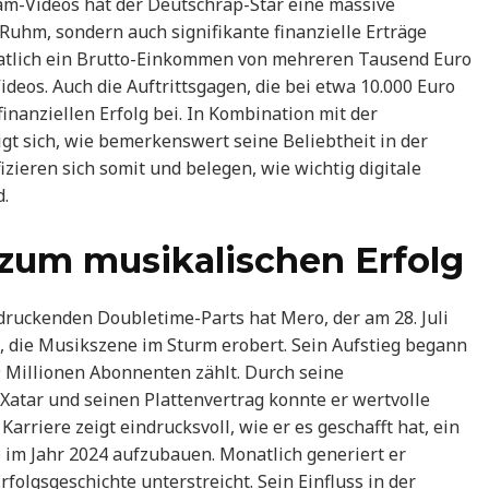
am-Videos hat der Deutschrap-Star eine massive
Ruhm, sondern auch signifikante finanzielle Erträge
natlich ein Brutto-Einkommen von mehreren Tausend Euro
deos. Auch die Auftrittsgagen, die bei etwa 10.000 Euro
inanziellen Erfolg bei. In Kombination mit der
gt sich, wie bemerkenswert seine Beliebtheit in der
zieren sich somit und belegen, wie wichtig digitale
.
zum musikalischen Erfolg
druckenden Doubletime-Parts hat Mero, der am 28. Juli
 die Musikszene im Sturm erobert. Sein Aufstieg begann
9 Millionen Abonnenten zählt. Durch seine
tar und seinen Plattenvertrag konnte er wertvolle
rriere zeigt eindrucksvoll, wie er es geschafft hat, ein
 im Jahr 2024 aufzubauen. Monatlich generiert er
olgsgeschichte unterstreicht. Sein Einfluss in der