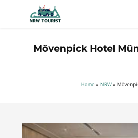
Zum
Inhalt
springen
Mövenpick Hotel Müns
Home
NRW
Mövenpic