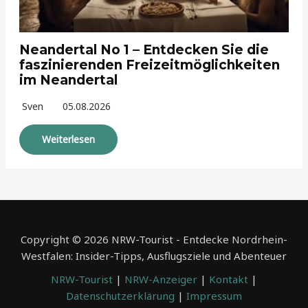
Neandertal No 1 – Entdecken Sie die
faszinierenden Freizeitmöglichkeiten
im Neandertal
Sven
05.08.2026
Weiterlesen
Copyright © 2026 NRW-Tourist - Entdecke Nordrhein-
Westfalen: Insider-Tipps, Ausflugsziele und Abenteuer
NRW-Tourist
|
NRW-Anzeiger
|
Kontakt
|
Datenschutzerklärung
|
Impressum