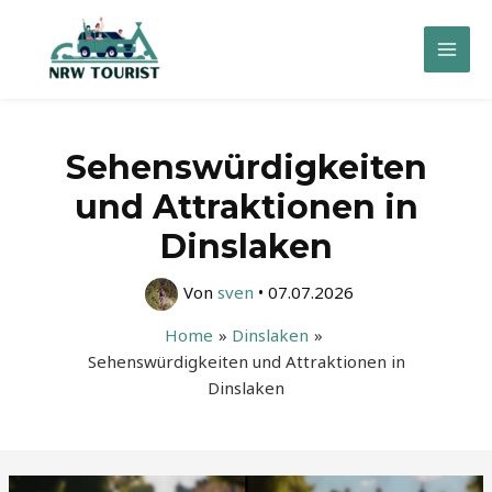
Zum
Inhalt
Mai
springen
Men
Sehenswürdigkeiten
und Attraktionen in
Dinslaken
Von
sven
•
07.07.2026
Home
Dinslaken
Sehenswürdigkeiten und Attraktionen in
Dinslaken