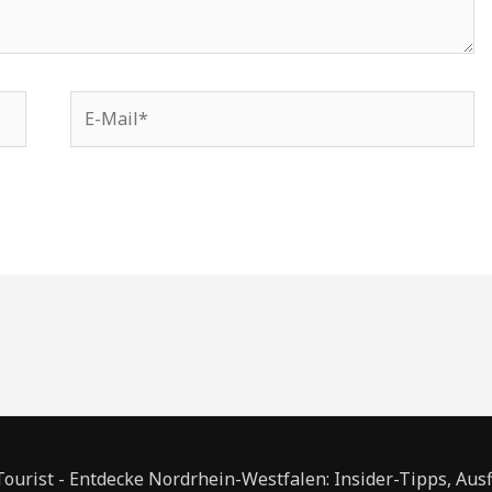
E-
Mail*
urist - Entdecke Nordrhein-Westfalen: Insider-Tipps, Aus