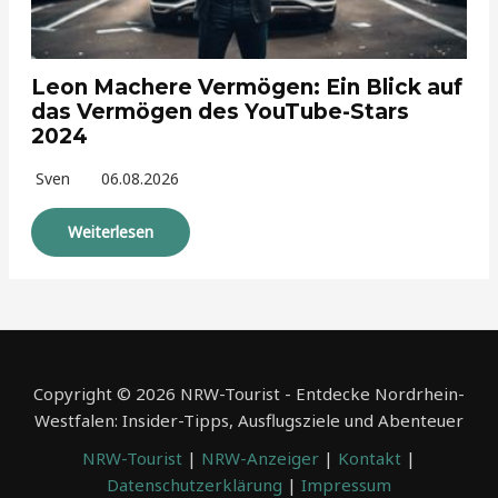
Leon Machere Vermögen: Ein Blick auf
das Vermögen des YouTube-Stars
2024
Sven
06.08.2026
Weiterlesen
Copyright © 2026 NRW-Tourist - Entdecke Nordrhein-
Westfalen: Insider-Tipps, Ausflugsziele und Abenteuer
NRW-Tourist
|
NRW-Anzeiger
|
Kontakt
|
Datenschutzerklärung
|
Impressum