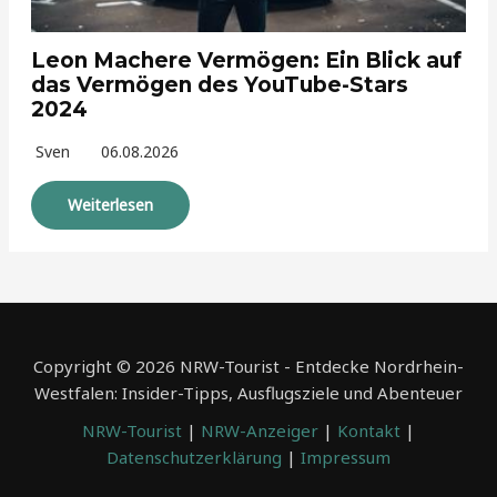
Leon Machere Vermögen: Ein Blick auf
das Vermögen des YouTube-Stars
2024
Sven
06.08.2026
Weiterlesen
Copyright © 2026 NRW-Tourist - Entdecke Nordrhein-
Westfalen: Insider-Tipps, Ausflugsziele und Abenteuer
NRW-Tourist
|
NRW-Anzeiger
|
Kontakt
|
Datenschutzerklärung
|
Impressum