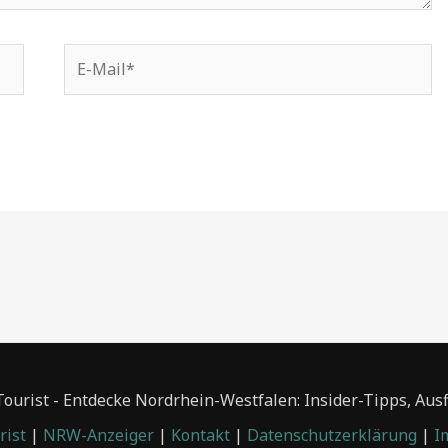
E-
Mail*
urist - Entdecke Nordrhein-Westfalen: Insider-Tipps, Aus
ist
|
NRW-Anzeiger
|
Kontakt
|
Datenschutzerklärung
|
I