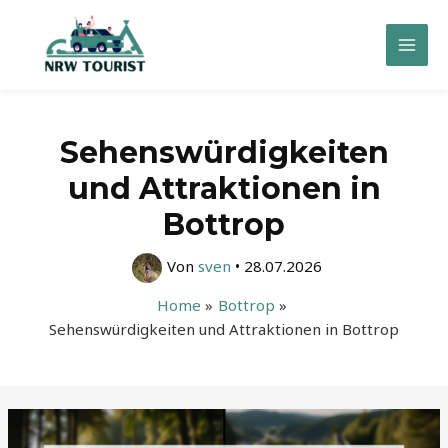
Zum
Inhalt
Mai
springen
Men
Sehenswürdigkeiten
und Attraktionen in
Bottrop
Von
sven
•
28.07.2026
Home
Bottrop
Sehenswürdigkeiten und Attraktionen in Bottrop