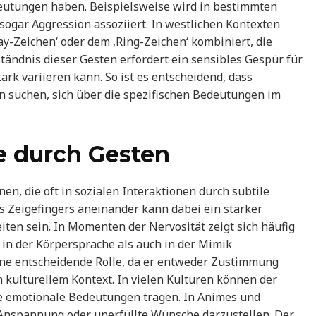
utungen haben. Beispielsweise wird in bestimmten
sogar Aggression assoziiert. In westlichen Kontexten
ay-Zeichen‘ oder dem ‚Ring-Zeichen‘ kombiniert, die
ständnis dieser Gesten erfordert ein sensibles Gespür für
ark variieren kann. So ist es entscheidend, dass
n suchen, sich über die spezifischen Bedeutungen im
e durch Gesten
n, die oft in sozialen Interaktionen durch subtile
Zeigefingers aneinander kann dabei ein starker
iten sein. In Momenten der Nervosität zeigt sich häufig
l in der Körpersprache als auch in der Mimik
eine entscheidende Rolle, da er entweder Zustimmung
kulturellem Kontext. In vielen Kulturen können der
re emotionale Bedeutungen tragen. In Animes und
 Anspannung oder unerfüllte Wünsche darzustellen. Der