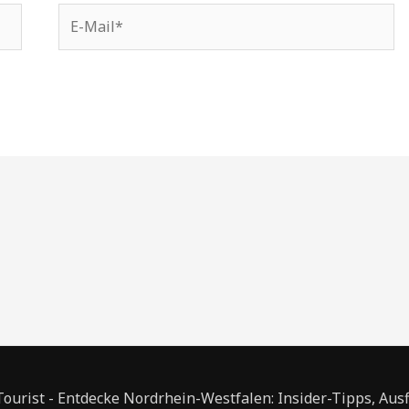
E-
Mail*
urist - Entdecke Nordrhein-Westfalen: Insider-Tipps, Aus