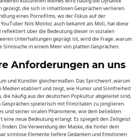
d anderen kulturellen Memes wird häufig die Dynamik
ezeigt, die sich in inhaltlosen Gesprächen verlieren.
ndlung eines Pornofilms, wo der Fokus auf der
 YouTuber Nils Molitor, auch bekannt als Moli, hat diese
reflektiert über die Bedeutung dieser in sozialen
tsleeren Unterhaltungen geprägt ist, wird die Frage ‚warum
ie Sinnsuche in einem Meer von platten Gesprächen.
re Anforderungen an uns
kum und Künstler gleichermaßen. Das Sprichwort ‚warum
en Medien etabliert und zeigt, wie Humor und Sinnfreiheit
 die häufig aus der deutschen Popkultur abgeleitet sind,
Gesprächen spielerisch mit Filmzitaten zu jonglieren.
es und seiner viralen Phänomene, wie dem beliebten
t eine neue Bedeutung erlangt. Es spiegelt den Zeitgeist
t finden. Die Verwendung der Maske, die hinter dem
nbar sinnlose Elemente tiefere Gedanken und Emotionen