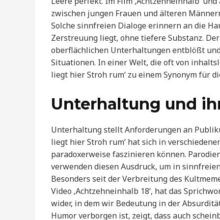
Leere perfekt. Im Film ‚Achtzehneinhalb‘ un
zwischen jungen Frauen und älteren Männern g
Solche sinnfreien Dialoge erinnern an die Ha
Zerstreuung liegt, ohne tiefere Substanz. Der
oberflächlichen Unterhaltungen entblößt und 
Situationen. In einer Welt, die oft von inhal
liegt hier Stroh rum‘ zu einem Synonym für d
Unterhaltung und ih
Unterhaltung stellt Anforderungen an Publi
liegt hier Stroh rum‘ hat sich in verschieden
paradoxerweise faszinieren können. Parodien,
verwenden diesen Ausdruck, um in sinnfreien 
Besonders seit der Verbreitung des Kultmem
Video ‚Achtzehneinhalb 18‘, hat das Sprichwor
wider, in dem wir Bedeutung in der Absurditä
Humor verborgen ist, zeigt, dass auch schei