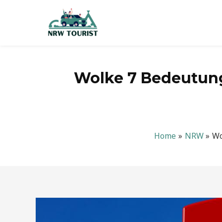
Zum
Inhalt
springen
Wolke 7 Bedeutung:
Home
NRW
Wo