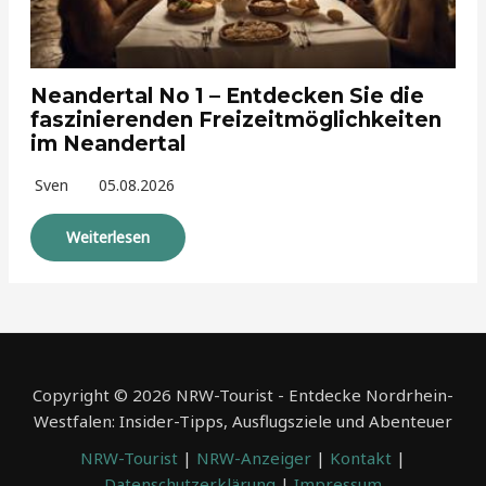
Neandertal No 1 – Entdecken Sie die
faszinierenden Freizeitmöglichkeiten
im Neandertal
Sven
05.08.2026
Weiterlesen
Copyright © 2026 NRW-Tourist - Entdecke Nordrhein-
Westfalen: Insider-Tipps, Ausflugsziele und Abenteuer
NRW-Tourist
|
NRW-Anzeiger
|
Kontakt
|
Datenschutzerklärung
|
Impressum