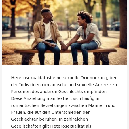
Heterosexualität ist eine sexuelle Orientierung, bei
der Individuen romantische und sexuelle Anreize zu
Personen des anderen Geschlechts empfinden.
Diese Anziehung manifestiert sich häufig in
romantischen Beziehungen zwischen Männern und
Frauen, die auf den Unterschieden der
Geschlechter beruhen. In zahlreichen
Gesellschaften gilt Heterosexualität als