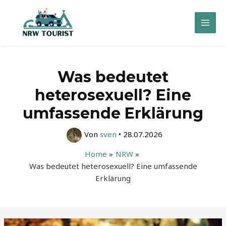
Zum
Inhalt
Mai
springen
Men
Was bedeutet
heterosexuell? Eine
umfassende Erklärung
Von
sven
•
28.07.2026
Home
NRW
Was bedeutet heterosexuell? Eine umfassende
Erklärung