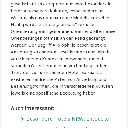
gesellschaftlich akzeptiert und wird besonders in
heteronormativen Kulturen, insbesondere im
Westen, als das dominierende Modell angesehen.
Häufig wird sie als die „normale“ sexuelle
Orientierung wahrgenommen, während alternative
Orientierungen oftmals an den Rand gedrängt
werden. Der Begriff Alloiophilie beschreibt die
Anziehung zu anderen Geschlechtern und wird in
verschiedenen Kontexten verwendet, die mit
sexuellen Orientierungen in Verbindung stehen.
Trotz der vorherrschenden Heterosexualität
existieren zahlreiche Arten von Anziehung und
Beziehungsformen, die in verschiedenen Kulturen
jeweils eine spezifische Bedeutung haben.
Auch interessant:
Besondere Hotels NRW: Entdecke