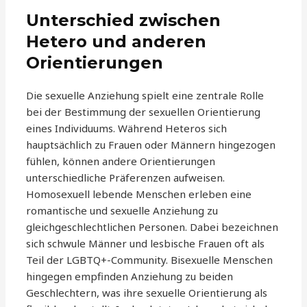
Unterschied zwischen
Hetero und anderen
Orientierungen
Die sexuelle Anziehung spielt eine zentrale Rolle
bei der Bestimmung der sexuellen Orientierung
eines Individuums. Während Heteros sich
hauptsächlich zu Frauen oder Männern hingezogen
fühlen, können andere Orientierungen
unterschiedliche Präferenzen aufweisen.
Homosexuell lebende Menschen erleben eine
romantische und sexuelle Anziehung zu
gleichgeschlechtlichen Personen. Dabei bezeichnen
sich schwule Männer und lesbische Frauen oft als
Teil der LGBTQ+-Community. Bisexuelle Menschen
hingegen empfinden Anziehung zu beiden
Geschlechtern, was ihre sexuelle Orientierung als