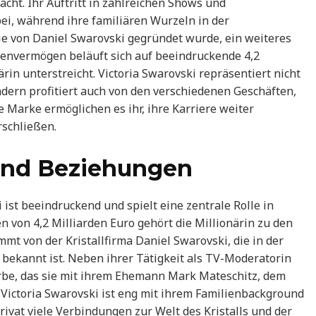
t. Ihr Auftritt in zahlreichen Shows und
i, während ihre familiären Wurzeln in der
e von Daniel Swarovski gegründet wurde, ein weiteres
lienvermögen beläuft sich auf beeindruckende 4,2
ärin unterstreicht. Victoria Swarovski repräsentiert nicht
ndern profitiert auch von den verschiedenen Geschäften,
re Marke ermöglichen es ihr, ihre Karriere weiter
schließen.
und Beziehungen
ist beeindruckend und spielt eine zentrale Rolle in
 von 4,2 Milliarden Euro gehört die Millionärin zu den
t von der Kristallfirma Daniel Swarovski, die in der
s bekannt ist. Neben ihrer Tätigkeit als TV-Moderatorin
 Erbe, das sie mit ihrem Ehemann Mark Mateschitz, dem
n Victoria Swarovski ist eng mit ihrem Familienbackground
rivat viele Verbindungen zur Welt des Kristalls und der