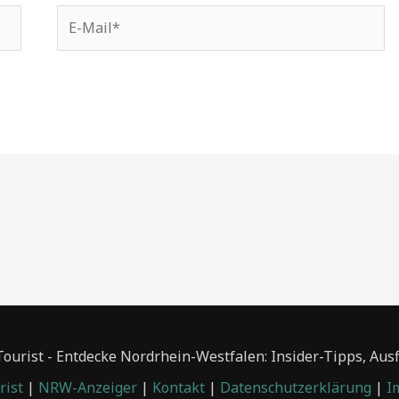
E-
Mail*
urist - Entdecke Nordrhein-Westfalen: Insider-Tipps, Aus
ist
|
NRW-Anzeiger
|
Kontakt
|
Datenschutzerklärung
|
I