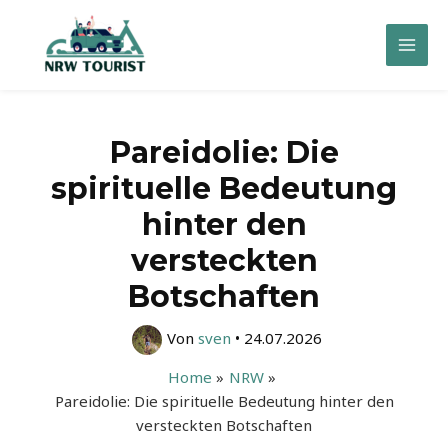
Zum
Inhalt
Mai
springen
Men
Pareidolie: Die
spirituelle Bedeutung
hinter den
versteckten
Botschaften
Von
sven
•
24.07.2026
Home
NRW
Pareidolie: Die spirituelle Bedeutung hinter den
versteckten Botschaften