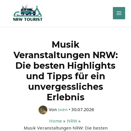
Zum
Inhalt
Mai
springen
Men
Musik
Veranstaltungen NRW:
Die besten Highlights
und Tipps für ein
unvergessliches
Erlebnis
Von
sven
•
30.07.2026
Home
NRW
Musik Veranstaltungen NRW: Die besten