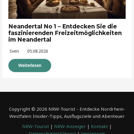
Neandertal No 1 – Entdecken Sie die
faszinierenden Freizeitmöglichkeiten
im Neandertal
Sven
05.08.2026
Weiterlesen
Copyright © 2026 NRW-Tourist - Entdecke Nordrhein-
Westfalen: Insider-Tipps, Ausflugsziele und Abenteuer
NRW-Tourist
|
NRW-Anzeiger
|
Kontakt
|
Datenschutzerklärung
|
Impressum