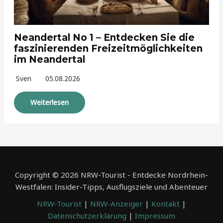
Neandertal No 1 – Entdecken Sie die
faszinierenden Freizeitmöglichkeiten
im Neandertal
Sven
05.08.2026
Weiterlesen
Copyright © 2026 NRW-Tourist - Entdecke Nordrhein-
Westfalen: Insider-Tipps, Ausflugsziele und Abenteuer
NRW-Tourist
|
NRW-Anzeiger
|
Kontakt
|
Datenschutzerklärung
|
Impressum