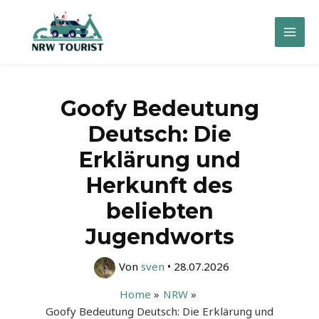
Zum
Inhalt
Mai
springen
Men
Goofy Bedeutung
Deutsch: Die
Erklärung und
Herkunft des
beliebten
Jugendworts
Von
sven
•
28.07.2026
Home
NRW
Goofy Bedeutung Deutsch: Die Erklärung und