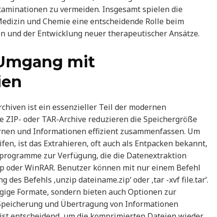
ntaminationen zu vermeiden. Insgesamt spielen die
Medizin und Chemie eine entscheidende Rolle beim
n und der Entwicklung neuer therapeutischer Ansätze.
 Umgang mit
ien
hiven ist ein essenzieller Teil der modernen
 ZIP- oder TAR-Archive reduzieren die Speichergröße
ernen und Informationen effizient zusammenfassen. Um
en, ist das Extrahieren, oft auch als Entpacken bekannt,
vprogramme zur Verfügung, die die Datenextraktion
ip oder WinRAR. Benutzer können mit nur einem Befehl
des Befehls ‚unzip dateiname.zip‘ oder ‚tar -xvf file.tar‘.
gige Formate, sondern bieten auch Optionen zur
 Speicherung und Übertragung von Informationen
 ist entscheidend, um die komprimierten Dateien wieder