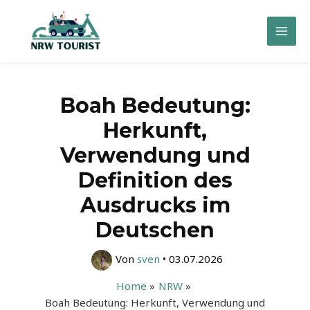
Zum
Inhalt
Mai
springen
Men
Boah Bedeutung:
Herkunft,
Verwendung und
Definition des
Ausdrucks im
Deutschen
Von
sven
•
03.07.2026
Home
NRW
Boah Bedeutung: Herkunft, Verwendung und