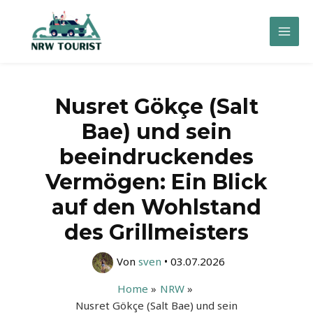
Zum
Inhalt
Mai
springen
Men
Nusret Gökçe (Salt
Bae) und sein
beeindruckendes
Vermögen: Ein Blick
auf den Wohlstand
des Grillmeisters
Von
sven
•
03.07.2026
Home
NRW
Nusret Gökçe (Salt Bae) und sein