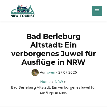
Zum
Inhalt
Mai
springen
Men
Bad Berleburg
Altstadt: Ein
verborgenes Juwel für
Ausflüge in NRW
Von
sven
•
27.07.2026
Home
NRW
Bad Berleburg Altstadt: Ein verborgenes Juwel für
Ausflüge in NRW