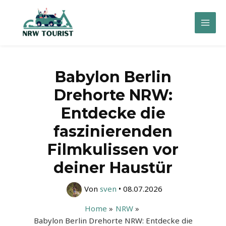
Zum
Inhalt
Mai
springen
Men
Babylon Berlin
Drehorte NRW:
Entdecke die
faszinierenden
Filmkulissen vor
deiner Haustür
Von
sven
•
08.07.2026
Home
NRW
Babylon Berlin Drehorte NRW: Entdecke die