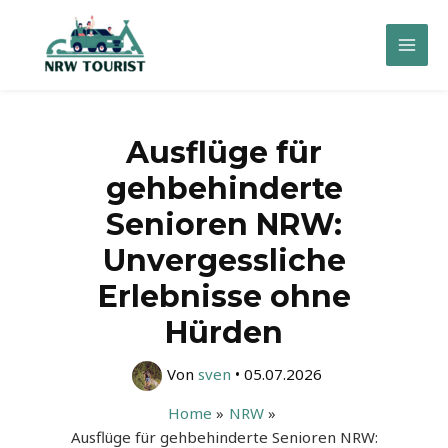
Zum
Inhalt
Mai
springen
Men
Ausflüge für
gehbehinderte
Senioren NRW:
Unvergessliche
Erlebnisse ohne
Hürden
Von
sven
•
05.07.2026
Home
NRW
Ausflüge für gehbehinderte Senioren NRW: