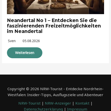
Neandertal No 1 – Entdecken Sie die
faszinierenden Freizeitmöglichkeiten
im Neandertal
Sven
05.08.2026
Weiterlesen
Copyright © 2026 NRW-Tourist - Entdecke Nordrhein-
Westfalen: Insider-Tipps, Ausflugsziele und Abenteuer
NRW-Tourist
|
NRW-Anzeiger
|
Kontakt
|
Datenschutzerklärung
|
Impressum