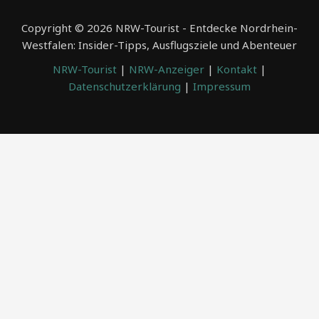
Copyright © 2026 NRW-Tourist - Entdecke Nordrhein-
Westfalen: Insider-Tipps, Ausflugsziele und Abenteuer
NRW-Tourist
|
NRW-Anzeiger
|
Kontakt
|
Datenschutzerklärung
|
Impressum