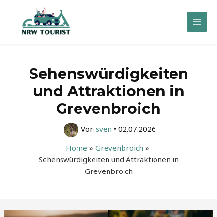
Zum
Inhalt
Mai
springen
Men
Sehenswürdigkeiten
und Attraktionen in
Grevenbroich
Von
sven
•
02.07.2026
Home
Grevenbroich
Sehenswürdigkeiten und Attraktionen in
Grevenbroich