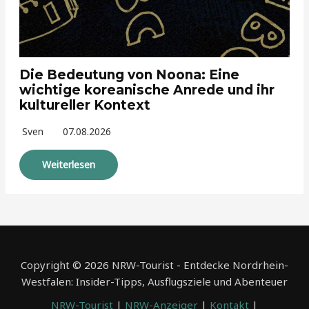
Die Bedeutung von Noona: Eine
wichtige koreanische Anrede und ihr
kultureller Kontext
Sven
07.08.2026
Weiterlesen
Copyright © 2026 NRW-Tourist - Entdecke Nordrhein-
Westfalen: Insider-Tipps, Ausflugsziele und Abenteuer
NRW-Tourist
|
NRW-Anzeiger
|
Kontakt
|