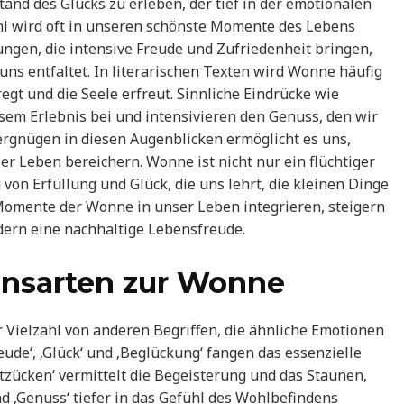
and des Glücks zu erleben, der tief in der emotionalen
hl wird oft in unseren schönste Momente des Lebens
ungen, die intensive Freude und Zufriedenheit bringen,
 uns entfaltet. In literarischen Texten wird Wonne häufig
regt und die Seele erfreut. Sinnliche Eindrücke wie
sem Erlebnis bei und intensivieren den Genuss, den wir
rgnügen in diesen Augenblicken ermöglicht es uns,
r Leben bereichern. Wonne ist nicht nur ein flüchtiger
von Erfüllung und Glück, die uns lehrt, die kleinen Dinge
Momente der Wonne in unser Leben integrieren, steigern
ern eine nachhaltige Lebensfreude.
nsarten zur Wonne
 Vielzahl von anderen Begriffen, die ähnliche Emotionen
de‘, ‚Glück‘ und ‚Beglückung‘ fangen das essenzielle
ntzücken‘ vermittelt die Begeisterung und das Staunen,
d ‚Genuss‘ tiefer in das Gefühl des Wohlbefindens