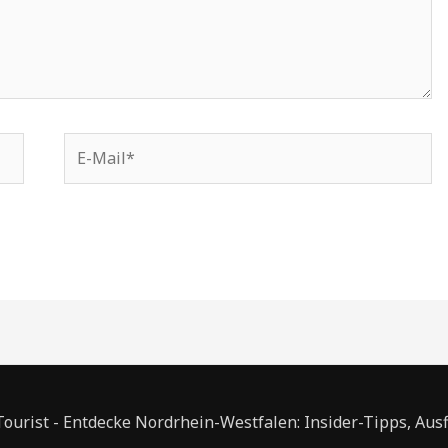
E-
Mail*
urist - Entdecke Nordrhein-Westfalen: Insider-Tipps, Aus