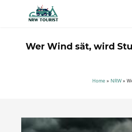
Zum
Inhalt
springen
Wer Wind sät, wird S
Home
NRW
We