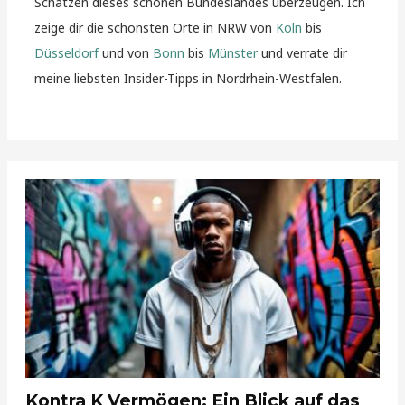
Schätzen dieses schönen Bundeslandes überzeugen. Ich
zeige dir die schönsten Orte in NRW von
Köln
bis
Düsseldorf
und von
Bonn
bis
Münster
und verrate dir
meine liebsten Insider-Tipps in Nordrhein-Westfalen.
Kontra K Vermögen: Ein Blick auf das