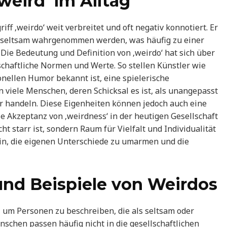
eird‘ im Alltag
f ‚weirdo‘ weit verbreitet und oft negativ konnotiert. Er
er seltsam wahrgenommen werden, was häufig zu einer
Die Bedeutung und Definition von ‚weirdo‘ hat sich über
llschaftliche Normen und Werte. So stellen Künstler wie
onellen Humor bekannt ist, eine spielerische
en viele Menschen, deren Schicksal es ist, als unangepasst
er handeln. Diese Eigenheiten können jedoch auch eine
Die Akzeptanz von ‚weirdness‘ in der heutigen Gesellschaft
ht starr ist, sondern Raum für Vielfalt und Individualität
u ein, die eigenen Unterschiede zu umarmen und die
 und Beispiele von Weirdos
d, um Personen zu beschreiben, die als seltsam oder
chen passen häufig nicht in die gesellschaftlichen