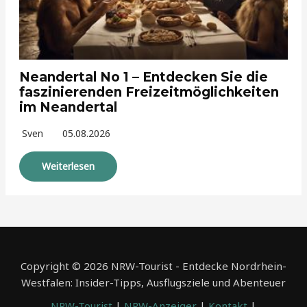
Neandertal No 1 – Entdecken Sie die
faszinierenden Freizeitmöglichkeiten
im Neandertal
Sven
05.08.2026
Weiterlesen
Copyright © 2026 NRW-Tourist - Entdecke Nordrhein-
Westfalen: Insider-Tipps, Ausflugsziele und Abenteuer
NRW-Tourist
|
NRW-Anzeiger
|
Kontakt
|