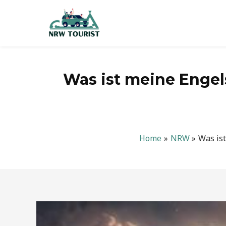
Zum
Inhalt
springen
Was ist meine Enge
Home
NRW
Was is