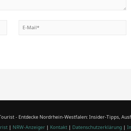
E-
Mail*
urist - Entdecke Nordrhein-Westfalen: Insider-Tipps, Aus
ist
|
NRW-Anzeiger
|
Kontakt
|
Datenschutzerklärung
|
I