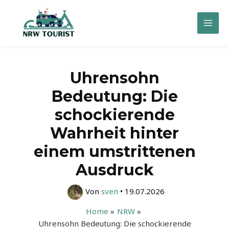
Zum
Inhalt
Mai
springen
Men
Uhrensohn
Bedeutung: Die
schockierende
Wahrheit hinter
einem umstrittenen
Ausdruck
Von
sven
•
19.07.2026
Home
NRW
Uhrensohn Bedeutung: Die schockierende