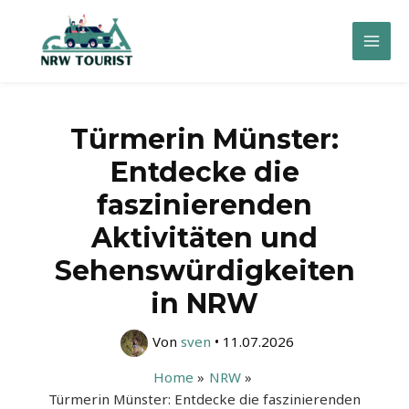
Zum
Inhalt
Mai
springen
Men
Türmerin Münster:
Entdecke die
faszinierenden
Aktivitäten und
Sehenswürdigkeiten
in NRW
Von
sven
•
11.07.2026
Home
NRW
Türmerin Münster: Entdecke die faszinierenden