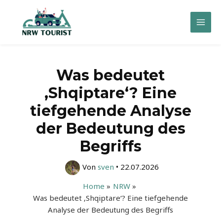
Zum
Inhalt
Mai
springen
Men
Was bedeutet
‚Shqiptare‘? Eine
tiefgehende Analyse
der Bedeutung des
Begriffs
Von
sven
•
22.07.2026
Home
NRW
Was bedeutet ‚Shqiptare‘? Eine tiefgehende
Analyse der Bedeutung des Begriffs