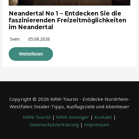
Neandertal No 1 – Entdecken Sie die
faszinierenden Freizeitmöglichkeiten
im Neandertal
Sven
05.08.2026
Weiterlesen
Copyright © 2026 NRW-Tourist - Entdecke Nordrhein-
Westfalen: Insider-Tipps, Ausflugsziele und Abenteuer
NRW-Tourist
|
NRW-Anzeiger
|
Kontakt
|
Datenschutzerklärung
|
Impressum