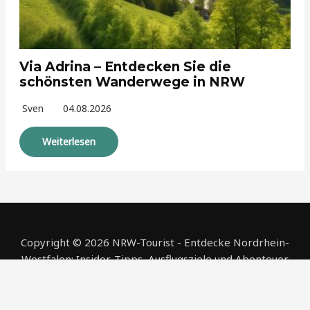
Via Adrina – Entdecken Sie die
schönsten Wanderwege in NRW
Sven
04.08.2026
Weiterlesen
Copyright © 2026 NRW-Tourist - Entdecke Nordrhein-
Westfalen: Insider-Tipps, Ausflugsziele und Abenteuer
NRW-Tourist
|
NRW-Anzeiger
|
Kontakt
|
Datenschutzerklärung
|
Impressum