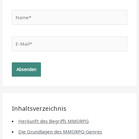
Name*
E-
Mail*
Inhaltsverzeichnis
Herkunft des Begriffs MMORPG
Die Grundlagen des MMORPG-Genres