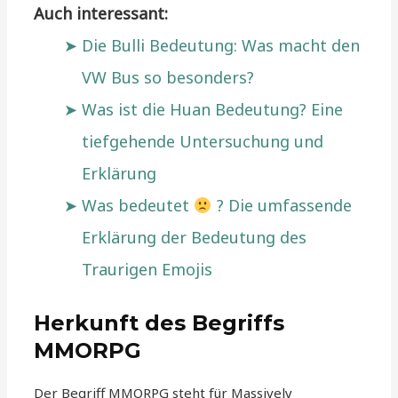
Auch interessant:
Die Bulli Bedeutung: Was macht den
VW Bus so besonders?
Was ist die Huan Bedeutung? Eine
tiefgehende Untersuchung und
Erklärung
Was bedeutet
? Die umfassende
Erklärung der Bedeutung des
Traurigen Emojis
Herkunft des Begriffs
MMORPG
Der Begriff MMORPG steht für Massively