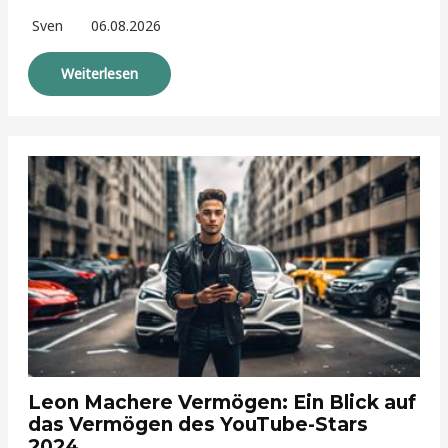
Sven
06.08.2026
Weiterlesen
Leon Machere Vermögen: Ein Blick auf
das Vermögen des YouTube-Stars
2024