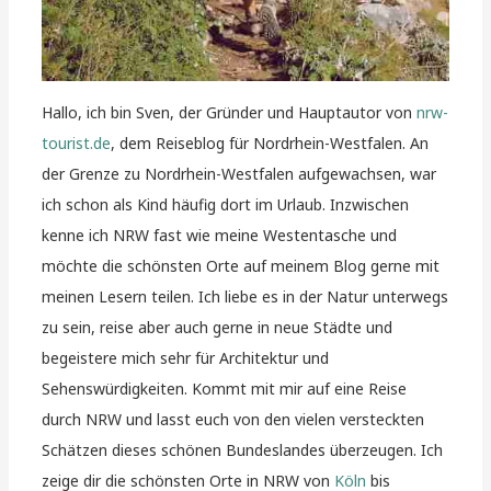
Hallo, ich bin Sven, der Gründer und Hauptautor von
nrw-
tourist.de
, dem Reiseblog für Nordrhein-Westfalen. An
der Grenze zu Nordrhein-Westfalen aufgewachsen, war
ich schon als Kind häufig dort im Urlaub. Inzwischen
kenne ich NRW fast wie meine Westentasche und
möchte die schönsten Orte auf meinem Blog gerne mit
meinen Lesern teilen. Ich liebe es in der Natur unterwegs
zu sein, reise aber auch gerne in neue Städte und
begeistere mich sehr für Architektur und
Sehenswürdigkeiten. Kommt mit mir auf eine Reise
durch NRW und lasst euch von den vielen versteckten
Schätzen dieses schönen Bundeslandes überzeugen. Ich
zeige dir die schönsten Orte in NRW von
Köln
bis