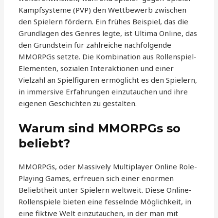
Kampfsysteme (PVP) den Wettbewerb zwischen
den Spielern fördern. Ein frühes Beispiel, das die
Grundlagen des Genres legte, ist Ultima Online, das
den Grundstein für zahlreiche nachfolgende
MMORPGs setzte. Die Kombination aus Rollenspiel-
Elementen, sozialen Interaktionen und einer
Vielzahl an Spielfiguren ermöglicht es den Spielern,
in immersive Erfahrungen einzutauchen und ihre
eigenen Geschichten zu gestalten.
Warum sind MMORPGs so
beliebt?
MMORPGs, oder Massively Multiplayer Online Role-
Playing Games, erfreuen sich einer enormen
Beliebtheit unter Spielern weltweit. Diese Online-
Rollenspiele bieten eine fesselnde Möglichkeit, in
eine fiktive Welt einzutauchen, in der man mit