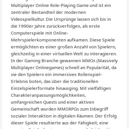
Multiplayer Online Role-Playing Game und ist ein
zentraler Bestandteil der modernen
Videospielkultur. Die Ursprünge lassen sich bis in
die 1990er Jahre zurückverfolgen, als erste
Computerspiele mit Online-
Mehrspielerkomponenten aufkamen. Diese Spiele
ermöglichten es einer großen Anzahl von Spielern,
gleichzeitig in einer virtuellen Welt zu interagieren.
In der Gaming Branche gewannen MMOs (Massively
Multiplayer Onlinegames) schnell an Popularität, da
sie den Spielern ein immersives Rollenspiel-
Erlebnis boten, das über die traditionellen
Einzelspielerformate hinausging. Mit vielfältigen
Charakteranpassungsmöglichkeiten,
umfangreichen Quests und einer aktiven
Gemeinschaft wurden MMORPGs zum Inbegriff
sozialer Interaktion in digitalen Räumen. Der Erfolg
dieser Spiele resultierte aus der Fähigkeit, eine