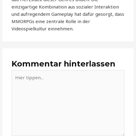
einzigartige Kombination aus sozialer Interaktion
und aufregendem Gameplay hat dafür gesorgt, dass
MMORPGs eine zentrale Rolle in der
Videospielkultur einnehmen.
Kommentar hinterlassen
Hier
tippen...