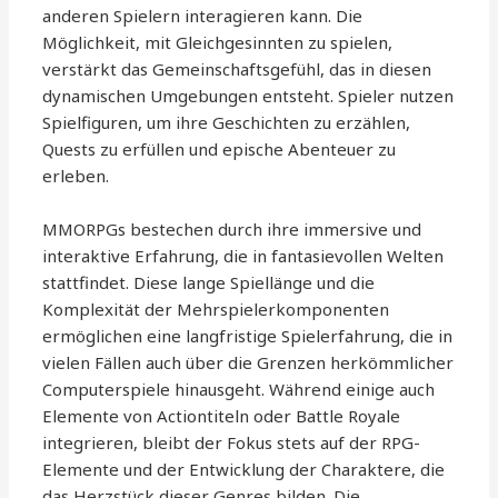
anderen Spielern interagieren kann. Die
Möglichkeit, mit Gleichgesinnten zu spielen,
verstärkt das Gemeinschaftsgefühl, das in diesen
dynamischen Umgebungen entsteht. Spieler nutzen
Spielfiguren, um ihre Geschichten zu erzählen,
Quests zu erfüllen und epische Abenteuer zu
erleben.
MMORPGs bestechen durch ihre immersive und
interaktive Erfahrung, die in fantasievollen Welten
stattfindet. Diese lange Spiellänge und die
Komplexität der Mehrspielerkomponenten
ermöglichen eine langfristige Spielerfahrung, die in
vielen Fällen auch über die Grenzen herkömmlicher
Computerspiele hinausgeht. Während einige auch
Elemente von Actiontiteln oder Battle Royale
integrieren, bleibt der Fokus stets auf der RPG-
Elemente und der Entwicklung der Charaktere, die
das Herzstück dieser Genres bilden. Die